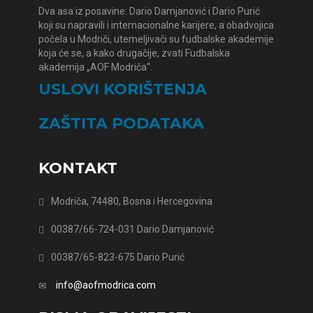
Dva asa iz posavine: Dario Damjanović i Dario Purić
koji su napravili i internacionalne karijere, a obadvojica
počela u Modriči, utemeljivači su fudbalske akademije
koja će se, a kako drugačije, zvati Fudbalska
akademija „AOF Modriča“.
USLOVI KORIŠTENJA
ZAŠTITA PODATAKA
KONTAKT
Modriča, 74480, Bosna i Hercegovina
00387/66-724-031 Dario Damjanović
00387/65-823-675 Dario Purić
info@aofmodrica.com