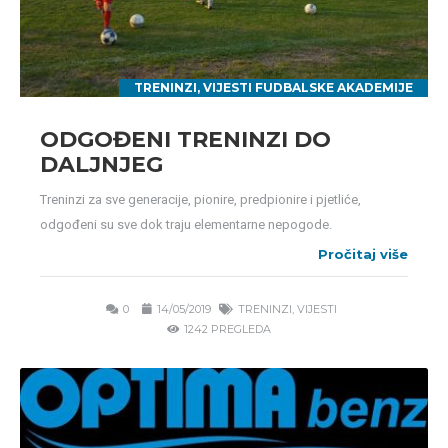
TRENINZI
,
VIJESTI FUDBALSKE AKADEMIJE
ODGOĐENI TRENINZI DO
DALJNJEG
Treninzi za sve generacije, pionire, predpionire i pjetliće,
odgođeni su sve dok traju elementarne nepogode.
Pročitaj više
0
14/05/2019
TRENINZI
,
VIJESTI
1242 PREGLEDA