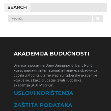
SEARCH
AKADEMIJA BUDUĆNOSTI
Dva asa iz posavine: Dario Damjanović i Dario Purić
koji su napravili i internacionalne karijere, a obadvojica
počela u Modriči, utemeljivači su fudbalske akademije
koja će se, a kako drugačije, zvati Fudbalska
akademija „AOF Modriča“.
USLOVI KORIŠTENJA
ZAŠTITA PODATAKA