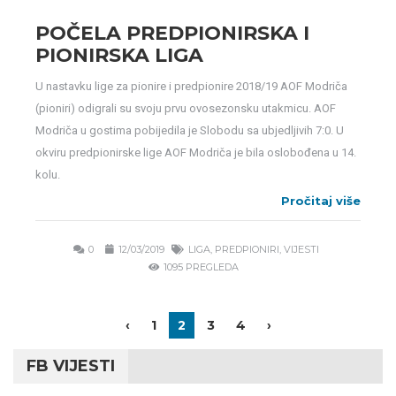
POČELA PREDPIONIRSKA I
PIONIRSKA LIGA
U nastavku lige za pionire i predpionire 2018/19 AOF Modriča
(pioniri) odigrali su svoju prvu ovosezonsku utakmicu. AOF
Modriča u gostima pobijedila je Slobodu sa ubjedljivih 7:0. U
okviru predpionirske lige AOF Modriča je bila oslobođena u 14.
kolu.
Pročitaj više
0
12/03/2019
LIGA
,
PREDPIONIRI
,
VIJESTI
1095 PREGLEDA
‹
1
2
3
4
›
FB VIJESTI