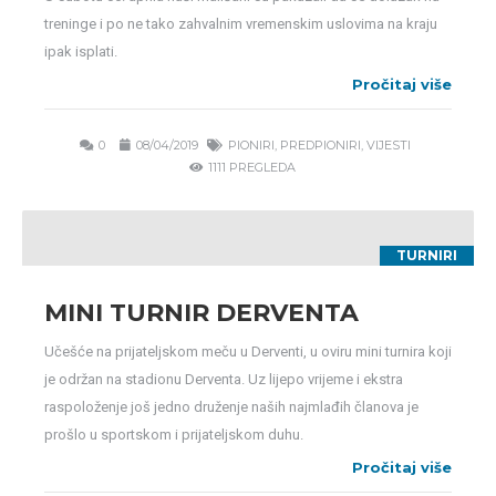
treninge i po ne tako zahvalnim vremenskim uslovima na kraju
ipak isplati.
Pročitaj više
0
08/04/2019
PIONIRI
,
PREDPIONIRI
,
VIJESTI
1111 PREGLEDA
TURNIRI
MINI TURNIR DERVENTA
Učešće na prijateljskom meču u Derventi, u oviru mini turnira koji
je održan na stadionu Derventa. Uz lijepo vrijeme i ekstra
raspoloženje još jedno druženje naših najmlađih članova je
prošlo u sportskom i prijateljskom duhu.
Pročitaj više