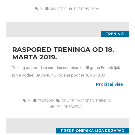
0
01/04/2019
1147 PREGLEDA
TRENINZI
RASPORED TRENINGA OD 18.
MARTA 2019.
Trening raspored za narednu sedmicu: I,II i III grupa Ponedeljak
(prije podne) 09.30-10.45; (poslije podne) 16.45-18.00
Pročitaj više
0
17/03/2019
GRUPE
,
RASPORED
,
TRENING
1094 PREGLEDA
PREDPIONIRSKA LIGA RS ZAPAD