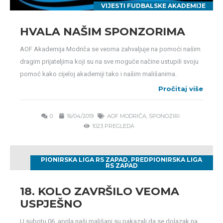
VIJESTI FUDBALSKE AKADEMIJE
HVALA NAŠIM SPONZORIMA
AOF Akademija Modriča se veoma zahvaljuje na pomoći našim
dragim prijateljima koji su na sve moguće načine ustupili svoju
pomoć kako cijeloj akademiji tako i našim mališanima.
Pročitaj više
0
16/04/2019
AOF MODRIČA
,
SPONOZIRI
1023 PREGLEDA
PIONIRSKA LIGA RS ZAPAD
,
PREDPIONIRSKA LIGA
RS ZAPAD
18. KOLO ZAVRŠILO VEOMA
USPJEŠNO
U subotu 06. aprila naši mališani su pakazali da se dolazak na