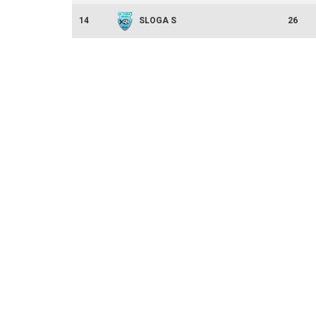
14
26
SLOGA S