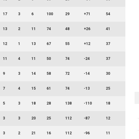
17
3
6
100
29
+71
54
13
2
11
74
48
+26
41
12
1
13
67
55
+12
37
11
4
11
50
74
-24
37
9
3
14
58
72
-14
30
7
4
15
61
74
-13
25
5
3
18
28
138
-110
18
3
3
20
25
112
-87
12
3
2
21
16
112
-96
11