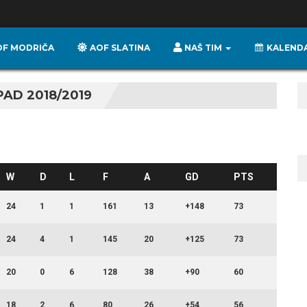
OF MODRIČA
AOF SLATINA
NAŠ TIM
KALENDA
PAD 2018/2019
W
D
L
F
A
GD
PTS
24
1
1
161
13
+148
73
24
4
1
145
20
+125
73
20
0
6
128
38
+90
60
18
2
6
80
26
+54
56