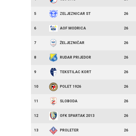
5
26
ZELJEZNICAR ST
6
26
AOF MODRICA
7
26
ŽELJEZNIČAR
8
26
RUDAR PRIJEDOR
9
26
TEKSTILAC KORT
10
26
POLET 1926
11
26
SLOBODA
12
26
OFK SPARTAK 2013
13
26
PROLETER