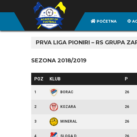
POČETNA
A
PRVA LIGA PIONIRI – RS GRUPA ZA
SEZONA 2018/2019
POZ
KLUB
P
1
26
BORAC
2
26
KOZARA
3
26
MINERAL
4
26
SLOGA D