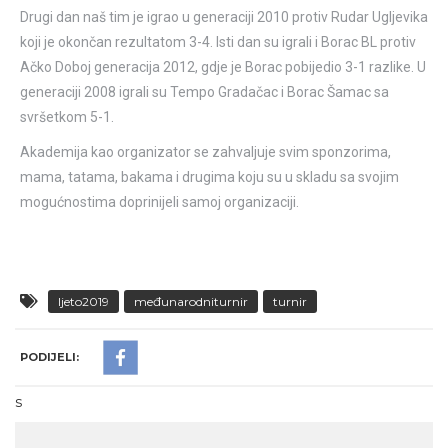
Drugi dan naš tim je igrao u generaciji 2010 protiv Rudar Ugljevika
koji je okončan rezultatom 3-4. Isti dan su igrali i Borac BL protiv
Ačko Doboj generacija 2012, gdje je Borac pobijedio 3-1 razlike. U
generaciji 2008 igrali su Tempo Gradačac i Borac Šamac sa
svršetkom 5-1.
Akademija kao organizator se zahvaljuje svim sponzorima,
mama, tatama, bakama i drugima koju su u skladu sa svojim
mogućnostima doprinijeli samoj organizaciji.
ljeto2019
međunarodniturnir
turnir
PODIJELI:
s