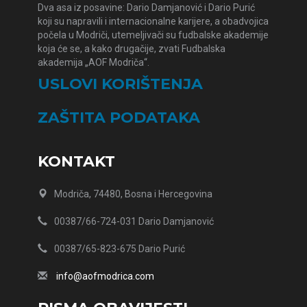
Dva asa iz posavine: Dario Damjanović i Dario Purić
koji su napravili i internacionalne karijere, a obadvojica
počela u Modriči, utemeljivači su fudbalske akademije
koja će se, a kako drugačije, zvati Fudbalska
akademija „AOF Modriča“.
USLOVI KORIŠTENJA
ZAŠTITA PODATAKA
KONTAKT
Modriča, 74480, Bosna i Hercegovina
00387/66-724-031 Dario Damjanović
00387/65-823-675 Dario Purić
info@aofmodrica.com