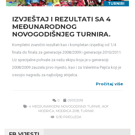
TURNIRI
IZVJEŠTAJ I REZULTATI SA 4
MEĐUNARODNOG
NOVOGODIŠNJEG TURNIRA.
Kompletni zvanični rezultati kao i kompletan izvještaj od 1/4
finala do finala za generacije 2008/2009 i generacije 2010/2011.
Uz specijalne pohvale za našu ekipu koja je u generaciji
2008/2009 zauzela prvo mjesto, kao i za Valentina Pejića koji je
osvojio nagradu za najboljeg strijelca.
Pročitaj više
0
01/01/2019
4 MEDJUNARODNI NOVOGODISNJI TURNIR
,
AOF
MODRIČA
,
MODRICA 2018
,
TURNIR
1230 PREGLEDA
FB VIJESTI