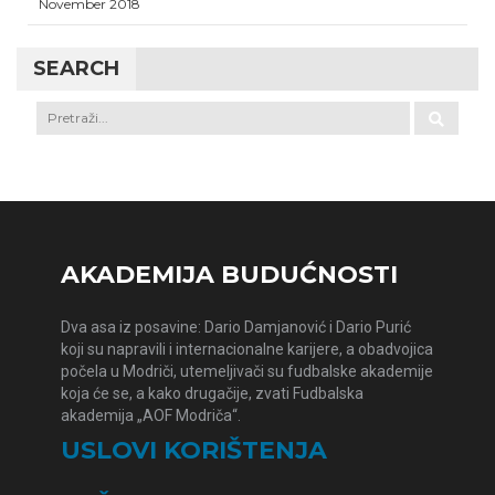
November 2018
SEARCH
AKADEMIJA BUDUĆNOSTI
Dva asa iz posavine: Dario Damjanović i Dario Purić
koji su napravili i internacionalne karijere, a obadvojica
počela u Modriči, utemeljivači su fudbalske akademije
koja će se, a kako drugačije, zvati Fudbalska
akademija „AOF Modriča“.
USLOVI KORIŠTENJA