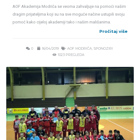
AOF Akademija Modriča se veoma zahvaljuje na pomoći našim
dragim prijateljima koji su na sve moguće načine ustupili svoju
pomoć kako cijeloj akademiji tako i našim mališanima.
Pročitaj više
0
16/04/2019
AOF MODRIČA
,
SPONOZIRI
1023 PREGLEDA